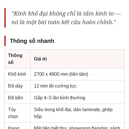
"Kính khổ đại không chỉ là tấm kính to —
nó là một bài toán kết cấu hoàn chỉnh."
Thông số nhanh
Thông
Giá trị
số
Khổ kính
2700 x 4800 mm (liền tấm)
Độ dày
12 mm tôi cường lực
Độ bền
Gấp 4–5 lần kính thường
Tùy
Siêu trong khổ đại, dán laminate, ghép
chọn
hộp
Hạng
Mặt tiền biệt thự, showroom flagship, sảnh