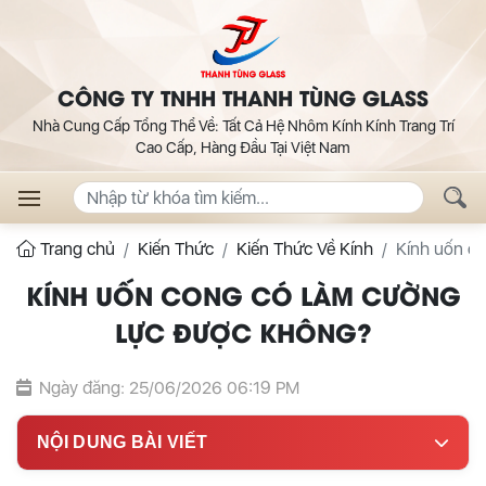
CÔNG TY TNHH THANH TÙNG GLASS
Nhà Cung Cấp Tổng Thể Về: Tất Cả Hệ Nhôm Kính Kính Trang Trí
Cao Cấp, Hàng Đầu Tại Việt Nam
Trang chủ
Kiến Thức
Kiến Thức Về Kính
Kính uốn c
KÍNH UỐN CONG CÓ LÀM CƯỜNG
LỰC ĐƯỢC KHÔNG?
Ngày đăng: 25/06/2026 06:19 PM
NỘI DUNG BÀI VIẾT