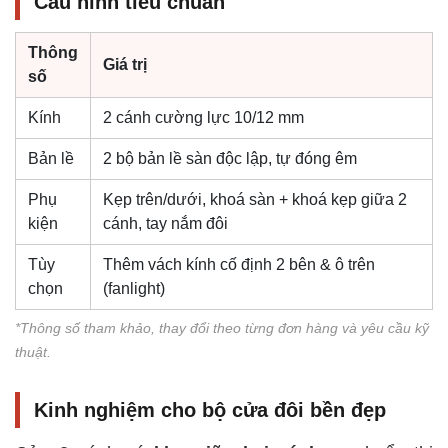
Cấu hình tiêu chuẩn
Thông
Giá trị
số
Kính
2 cánh cường lực 10/12 mm
Bản lề
2 bộ bản lề sàn độc lập, tự đóng êm
Phụ
Kẹp trên/dưới, khoá sàn + khoá kẹp giữa 2
kiện
cánh, tay nắm đôi
Tùy
Thêm vách kính cố định 2 bên & ô trên
chọn
(fanlight)
*Thông số tham khảo, thay đổi theo từng đơn hàng và yêu cầu kỹ
thuật.
Kinh nghiệm cho bộ cửa đôi bền đẹp