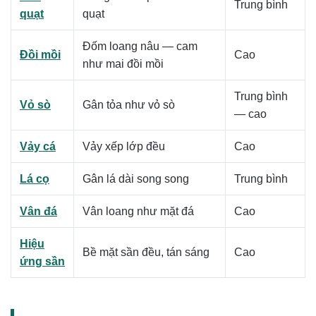
Trung bình
quạt
quạt
Đốm loang nâu — cam
Đồi mồi
Cao
như mai đồi mồi
Trung bình
Vỏ sò
Gân tỏa như vỏ sò
— cao
Vảy cá
Vảy xếp lớp đều
Cao
Lá cọ
Gân lá dài song song
Trung bình
Vân đá
Vân loang như mặt đá
Cao
Hiệu
Bề mặt sần đều, tán sáng
Cao
ứng sần