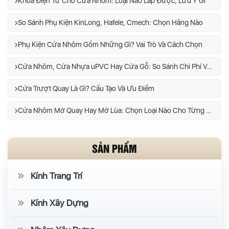
Khóa Điện Tử Cho Cửa Nhôm: Loại Nào Lắp Được, Lưu Ý Gì
So Sánh Phụ Kiện KinLong, Hafele, Cmech: Chọn Hãng Nào
Phụ Kiện Cửa Nhôm Gồm Những Gì? Vai Trò Và Cách Chọn
Cửa Nhôm, Cửa Nhựa uPVC Hay Cửa Gỗ: So Sánh Chi Phí Và Độ Bền
Cửa Trượt Quay Là Gì? Cấu Tạo Và Ưu Điểm
Cửa Nhôm Mở Quay Hay Mở Lùa: Chọn Loại Nào Cho Từng Vị Trí
SẢN PHẨM
Kính Trang Trí
Kính Xây Dựng