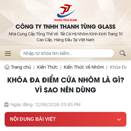
CÔNG TY TNHH THANH TÙNG GLASS
Nhà Cung Cấp Tổng Thể Về: Tất Cả Hệ Nhôm Kính Kính Trang Trí
Cao Cấp, Hàng Đầu Tại Việt Nam
Trang chủ
Kiến Thức
Kiến Thức Về Nhôm
Khóa Đa Đ
KHÓA ĐA ĐIỂM CỬA NHÔM LÀ GÌ?
VÌ SAO NÊN DÙNG
Ngày đăng: 12/06/2026 03:45 PM
NỘI DUNG BÀI VIẾT