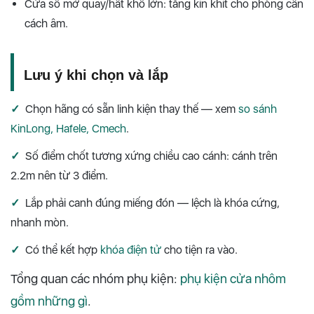
Cửa sổ mở quay/hất khổ lớn: tăng kín khít cho phòng cần
cách âm.
Lưu ý khi chọn và lắp
✓
Chọn hãng có sẵn linh kiện thay thế — xem
so sánh
KinLong, Hafele, Cmech
.
✓
Số điểm chốt tương xứng chiều cao cánh: cánh trên
2.2m nên từ 3 điểm.
✓
Lắp phải canh đúng miếng đón — lệch là khóa cứng,
nhanh mòn.
✓
Có thể kết hợp
khóa điện tử
cho tiện ra vào.
Tổng quan các nhóm phụ kiện:
phụ kiện cửa nhôm
gồm những gì
.