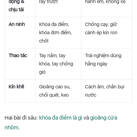
động &
ray trượt
hành êm, không xệ
chịu tải
An ninh
Khóa đa điểm,
Chống cạy, giữ
khóa đơn điểm,
cánh ép kín ron
chốt
Thao tác
Tay nắm, tay
Trải nghiệm dùng
khóa, tay chống
hằng ngày
gió
Kín khít
Gioăng cao su,
Cách âm, chắn bụi
chổi quét, keo
nước
Hai bài đi sâu:
khóa đa điểm là gì
và
gioăng cửa
nhôm
.