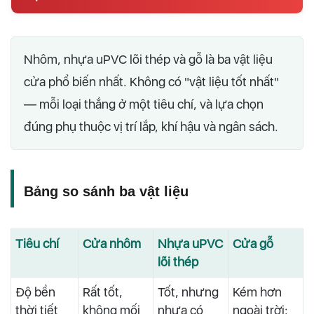
Nhôm, nhựa uPVC lõi thép và gỗ là ba vật liệu
cửa phổ biến nhất. Không có "vật liệu tốt nhất"
— mỗi loại thắng ở một tiêu chí, và lựa chọn
đúng phụ thuộc vị trí lắp, khí hậu và ngân sách.
Bảng so sánh ba vật liệu
Tiêu chí
Cửa nhôm
Nhựa uPVC
Cửa gỗ
lõi thép
Độ bền
Rất tốt,
Tốt, nhưng
Kém hơn
thời tiết
không mối
nhựa có
ngoài trời: