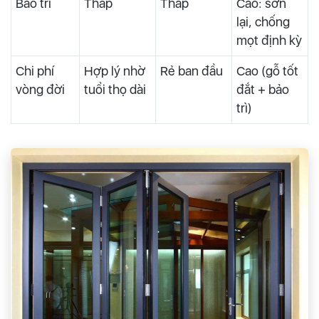
Bảo trì
Thấp
Thấp
Cao: sơn
lại, chống
mọt định kỳ
Chi phí
Hợp lý nhờ
Rẻ ban đầu
Cao (gỗ tốt
vòng đời
tuổi thọ dài
đắt + bảo
trì)