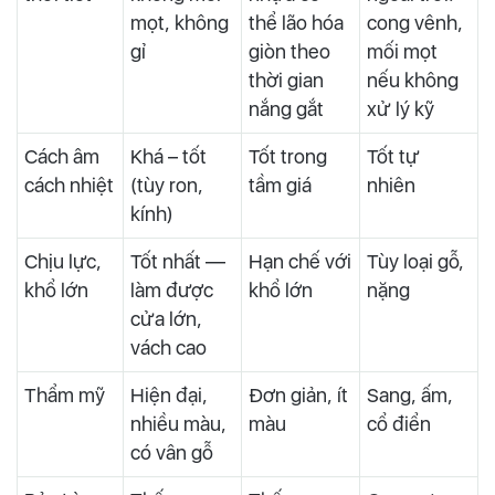
mọt, không
thể lão hóa
cong vênh,
gỉ
giòn theo
mối mọt
thời gian
nếu không
nắng gắt
xử lý kỹ
Cách âm
Khá – tốt
Tốt trong
Tốt tự
cách nhiệt
(tùy ron,
tầm giá
nhiên
kính)
Chịu lực,
Tốt nhất —
Hạn chế với
Tùy loại gỗ,
khổ lớn
làm được
khổ lớn
nặng
cửa lớn,
vách cao
Thẩm mỹ
Hiện đại,
Đơn giản, ít
Sang, ấm,
nhiều màu,
màu
cổ điển
có vân gỗ