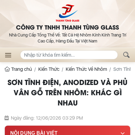
CÔNG TY TNHH THANH TÙNG GLASS
Nhà Cung Cấp Tổng Thể Về: Tất Cả Hệ Nhôm Kính Kính Trang Trí
Cao Cấp, Hàng Đầu Tại Việt Nam
Trang chủ
Kiến Thức
Kiến Thức Về Nhôm
Sơn Tĩnh 
SƠN TĨNH ĐIỆN, ANODIZED VÀ PHỦ
VÂN GỖ TRÊN NHÔM: KHÁC GÌ
NHAU
Ngày đăng: 12/06/2026 03:29 PM
NỘI DUNG BÀI VIẾT