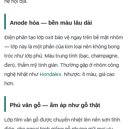
hệ nội địa.
Anode hóa — bền màu lâu dài
Điện phân tạo lớp oxit bảo vệ ngay trên bề mặt nhôm
— lớp này là một phần của kim loại nên không bong
tróc như lớp phủ. Màu trung tính (bạc, champagne,
đen), thẩm mỹ tinh giản. Thường gặp ở nhôm công
nghệ Nhật như
Hondalex
. Nhược: ít màu, giá cao
hơn.
Phủ vân gỗ — ấm áp như gỗ thật
Lớp film vân gỗ được chuyển nhiệt lên nền sơn tĩnh
điện, cho ngoại hình giống gỗ nhưng giữ mọi ưu