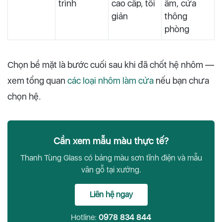
trình
cao cấp, tối
ấm, cửa
giản
thông
phòng
Chọn bề mặt là bước cuối sau khi đã chốt hệ nhôm —
xem tổng quan
các loại nhôm làm cửa
nếu bạn chưa
chọn hệ.
Cần xem mẫu màu thực tế?
Thanh Tùng Glass có bảng màu sơn tĩnh điện và mẫu
vân gỗ tại xưởng.
Liên hệ ngay
Hotline:
0978 834 844