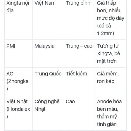
Xingfa nội
Việt Nam
Trung bình
Giá thấp
địa
hơn, nhiều
mức độ dày
(có cả
1.2mm)
PMI
Malaysia
Trung – cao
Tương tự
Xingfa, bề
mặt trơn
AG
Trung Quốc
Tiết kiệm
Giá mềm,
(Zhongkai
ron kép
)
Việt Nhật
Công nghệ
Cao
Anode hóa
(Hondalex
Nhật
bền màu,
)
thẩm mỹ
tinh giản