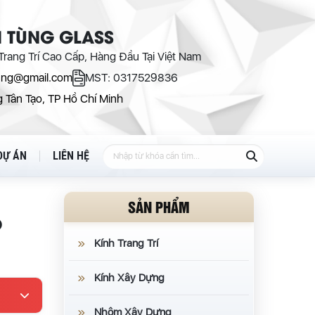
 TÙNG GLASS
rang Trí Cao Cấp, Hàng Đầu Tại Việt Nam
ung@gmail.com
MST: 0317529836
 Tân Tạo, TP Hồ Chí Minh
DỰ ÁN
LIÊN HỆ
SẢN PHẨM
O
Kính Trang Trí
Kính Xây Dựng
Nhôm Xây Dựng