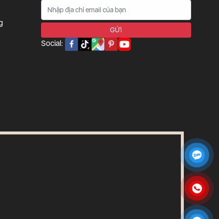
g
Social: