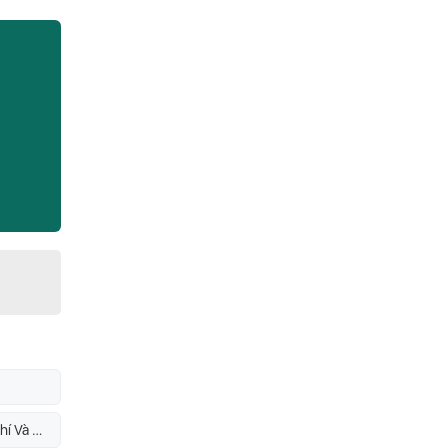
Cửa Nhôm, Cửa Nhựa uPVC Hay Cửa Gỗ: So Sánh Chi Phí Và Độ Bền