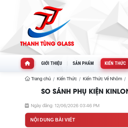
GIỚI THIỆU
SẢN PHẨM
KIẾN THỨC
Trang chủ
Kiến Thức
Kiến Thức Về Nhôm
SO SÁNH PHỤ KIỆN KINL
Ngày đăng: 12/06/2026 03:46 PM
NỘI DUNG BÀI VIẾT