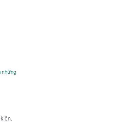
m những
 kiện.