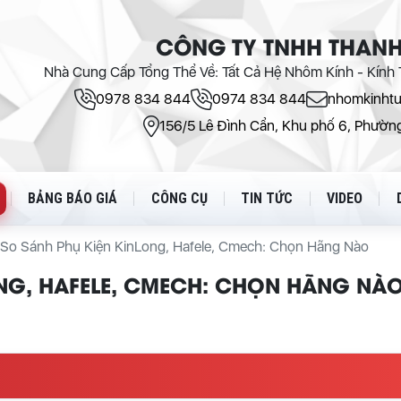
CÔNG TY TNHH THANH
Nhà Cung Cấp Tổng Thể Về: Tất Cả Hệ Nhôm Kính - Kính T
0978 834 844
0974 834 844
nhomkinht
156/5 Lê Đình Cẩn, Khu phố 6, Phường
BẢNG BÁO GIÁ
CÔNG CỤ
TIN TỨC
VIDEO
So Sánh Phụ Kiện KinLong, Hafele, Cmech: Chọn Hãng Nào
ONG, HAFELE, CMECH: CHỌN HÃNG NÀ