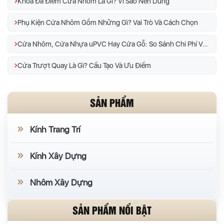
Khóa Đa Điểm Cửa Nhôm Là Gì? Vì Sao Nên Dùng
Phụ Kiện Cửa Nhôm Gồm Những Gì? Vai Trò Và Cách Chọn
Cửa Nhôm, Cửa Nhựa uPVC Hay Cửa Gỗ: So Sánh Chi Phí Và Độ Bền
Cửa Trượt Quay Là Gì? Cấu Tạo Và Ưu Điểm
SẢN PHẨM
Kính Trang Trí
Kính Xây Dựng
Nhôm Xây Dựng
SẢN PHẨM NỔI BẬT