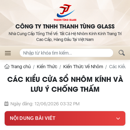
CÔNG TY TNHH THANH TÙNG GLASS
Nhà Cung Cấp Tổng Thể Về: Tất Cả Hệ Nhôm Kính Kính Trang Trí
Cao Cấp, Hàng Đầu Tại Việt Nam
Trang chủ
Kiến Thức
Kiến Thức Về Nhôm
Các Kiểu 
CÁC KIỂU CỬA SỔ NHÔM KÍNH VÀ
LƯU Ý CHỐNG THẤM
Ngày đăng: 12/06/2026 03:32 PM
NỘI DUNG BÀI VIẾT