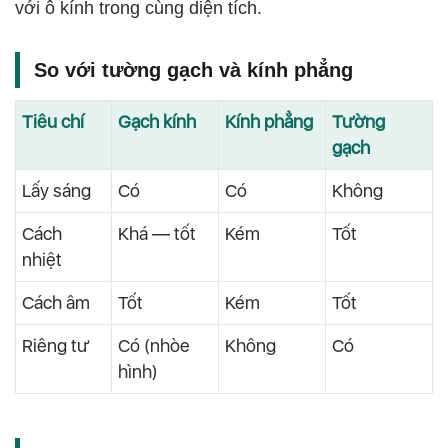
với ô kính trong cùng diện tích.
So với tường gạch và kính phẳng
Tiêu chí
Gạch kính
Kính phẳng
Tường
gạch
Lấy sáng
Có
Có
Không
Cách
Khá — tốt
Kém
Tốt
nhiệt
Cách âm
Tốt
Kém
Tốt
Riêng tư
Có (nhòe
Không
Có
hình)