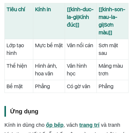
Tiêu chí
Kính in
[[kinh-duc-
[[kinh-son-
la-gi|Kính
mau-la-
đúc]]
gi|Sơn
màu]]
Lớp tạo
Mực bề mặt
Vân nổi cán
Sơn mặt
hình
sau
Thể hiện
Hình ảnh,
Vân hình
Mảng màu
hoa văn
học
trơn
Bề mặt
Phẳng
Có gờ vân
Phẳng
Ứng dụng
Kính in dùng cho
ốp bếp
, vách
trang trí
và tranh