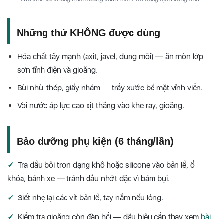
Những thứ KHÔNG được dùng
Hóa chất tẩy mạnh (axit, javel, dung môi) — ăn mòn lớp
sơn tĩnh điện và gioăng.
Bùi nhùi thép, giấy nhám — trầy xước bề mặt vĩnh viễn.
Vòi nước áp lực cao xịt thẳng vào khe ray, gioăng.
Bảo dưỡng phụ kiện (6 tháng/lần)
✓
Tra dầu bôi trơn dạng khô hoặc silicone vào bản lề, ổ
khóa, bánh xe — tránh dầu nhớt đặc vì bám bụi.
✓
Siết nhẹ lại các vít bản lề, tay nắm nếu lỏng.
✓
Kiểm tra gioăng còn đàn hồi — dấu hiệu cần thay xem
bài